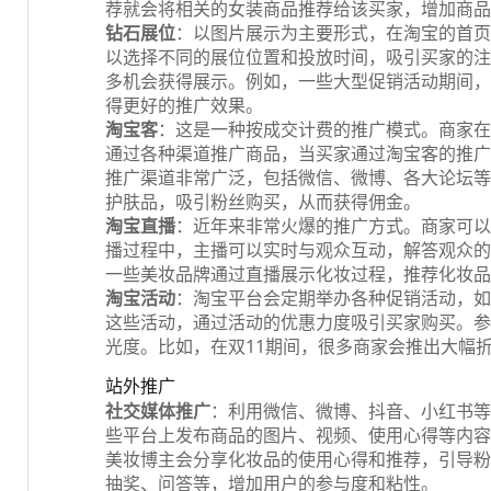
荐就会将相关的女装商品推荐给该买家，增加商品
钻石展位
：以图片展示为主要形式，在淘宝的首页
以选择不同的展位位置和投放时间，吸引买家的注
多机会获得展示。例如，一些大型促销活动期间，
得更好的推广效果。
淘宝客
：这是一种按成交计费的推广模式。商家在
通过各种渠道推广商品，当买家通过淘宝客的推广
推广渠道非常广泛，包括微信、微博、各大论坛等
护肤品，吸引粉丝购买，从而获得佣金。
淘宝直播
：近年来非常火爆的推广方式。商家可以
播过程中，主播可以实时与观众互动，解答观众的
一些美妆品牌通过直播展示化妆过程，推荐化妆品
淘宝活动
：淘宝平台会定期举办各种促销活动，如
这些活动，通过活动的优惠力度吸引买家购买。参
光度。比如，在双11期间，很多商家会推出大幅
站外推广
社交媒体推广
：利用微信、微博、抖音、小红书等
些平台上发布商品的图片、视频、使用心得等内容
美妆博主会分享化妆品的使用心得和推荐，引导粉
抽奖、问答等，增加用户的参与度和粘性。