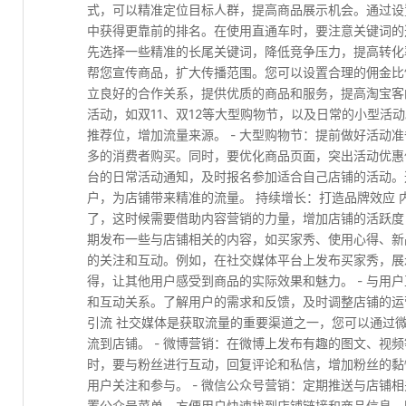
式，可以精准定位目标人群，提高商品展示机会。通过设
中获得更靠前的排名。在使用直通车时，要注意关键词的
先选择一些精准的长尾关键词，降低竞争压力，提高转化率
帮您宣传商品，扩大传播范围。您可以设置合理的佣金比
立良好的合作关系，提供优质的商品和服务，提高淘宝客
活动，如双11、双12等大型购物节，以及日常的小型活
推荐位，增加流量来源。 - 大型购物节：提前做好活动
多的消费者购买。同时，要优化商品页面，突出活动优惠信
台的日常活动通知，及时报名参加适合自己店铺的活动。
户，为店铺带来精准的流量。 持续增长：打造品牌效应 
了，这时候需要借助内容营销的力量，增加店铺的活跃度，
期发布一些与店铺相关的内容，如买家秀、使用心得、新
的关注和互动。例如，在社交媒体平台上发布买家秀，展
得，让其他用户感受到商品的实际效果和魅力。 - 与用
和互动关系。了解用户的需求和反馈，及时调整店铺的运
引流 社交媒体是获取流量的重要渠道之一，您可以通过
流到店铺。 - 微博营销：在微博上发布有趣的图文、视
时，要与粉丝进行互动，回复评论和私信，增加粉丝的黏
用户关注和参与。 - 微信公众号营销：定期推送与店铺
置公众号菜单，方便用户快速找到店铺链接和商品信息。同