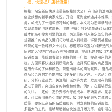
权、快速提升店铺流量！
揭秘！淘宝新店快速流量获取秘籍大公开 在电商的浩瀚
创业梦想的新手卖家来说，开设一家淘宝新店并非难事，
角，却成为了一道亟待跨越的难题。本文将为您详细剖析
实现流量的飞跃式增长。 前期准备：打好流量基础 优化
础才能吸引搜索引擎的注意，为流量的引入奠定坚实的基础
想要推广的商品关键词巧妙地嵌入到标题、详情页甚至店
经营的是一款纯棉女士衬衫，标题可以设置为“纯棉透气女
同时加入“透气”“时尚百搭”等修饰词，提高标题的吸引力
店铺页面，能给顾客留下良好的第一印象，提高用户的浏
栏，方便顾客快速找到所需商品；选择高质量的商品图片
运用合适的字体和颜色，营造出舒适的购物氛围。 选品
选品和合理的定价能够吸引更多的目标客户。 - 选品：
研、分析行业趋势、关注热门话题等方式，发现潜在的爆
品过于雷同，突出自身的特色和优势。例如，在服装行业
的关注。 - 定价：定价要综合考虑成本、市场需求、竞
说，可以采用低价引流的方式，吸引更多的顾客尝试购买
质量，要保证商品的品质和服务，树立良好的店铺形象。 
多强大的工具，能够帮助新店快速提升曝光率，吸引潜在客