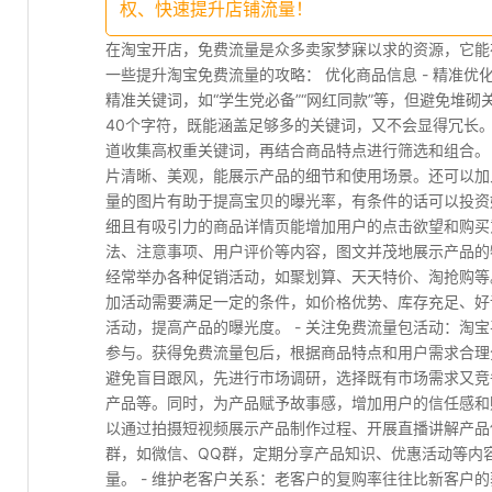
权、快速提升店铺流量！
在淘宝开店，免费流量是众多卖家梦寐以求的资源，它能
一些提升淘宝免费流量的攻略： 优化商品信息 - 精准
精准关键词，如“学生党必备”“网红同款”等，但避免堆砌
40个字符，既能涵盖足够多的关键词，又不会显得冗长
道收集高权重关键词，再结合商品特点进行筛选和组合。 
片清晰、美观，能展示产品的细节和使用场景。还可以加
量的图片有助于提高宝贝的曝光率，有条件的话可以投资好
细且有吸引力的商品详情页能增加用户的点击欲望和购买
法、注意事项、用户评价等内容，图文并茂地展示产品的特
经常举办各种促销活动，如聚划算、天天特价、淘抢购等
加活动需要满足一定的条件，如价格优势、库存充足、好
活动，提高产品的曝光度。 - 关注免费流量包活动：淘
参与。获得免费流量包后，根据商品特点和用户需求合理分
避免盲目跟风，先进行市场调研，选择既有市场需求又竞
产品等。同时，为产品赋予故事感，增加用户的信任感和购
以通过拍摄短视频展示产品制作过程、开展直播讲解产品
群，如微信、QQ群，定期分享产品知识、优惠活动等内
量。 - 维护老客户关系：老客户的复购率往往比新客户