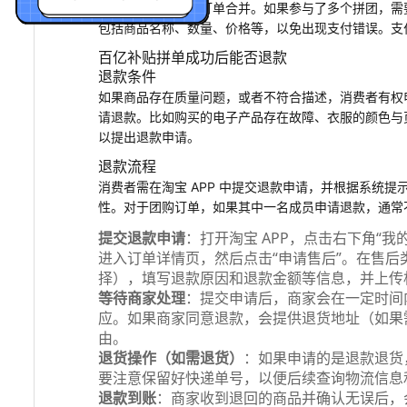
支付，不能与其他订单合并。如果参与了多个拼团，需
包括商品名称、数量、价格等，以免出现支付错误。支
百亿补贴拼单成功后能否退款
退款条件
如果商品存在质量问题，或者不符合描述，消费者有权
请退款。比如购买的电子产品存在故障、衣服的颜色与
以提出退款申请。
退款流程
消费者需在淘宝 APP 中提交退款申请，并根据系统
性。对于团购订单，如果其中一名成员申请退款，通常
提交退款申请
：打开淘宝 APP，点击右下角“
进入订单详情页，然后点击“申请售后”。在售后类
择），填写退款原因和退款金额等信息，并上传
等待商家处理
：提交申请后，商家会在一定时间内
应。如果商家同意退款，会提供退货地址（如果
由。
退货操作（如需退货）
：如果申请的是退款退货
要注意保留好快递单号，以便后续查询物流信息
退款到账
：商家收到退回的商品并确认无误后，