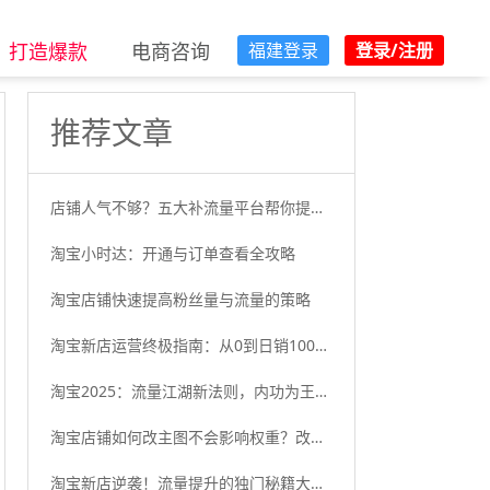
打造爆款
电商咨询
福建登录
登录/注册
推荐文章
店铺人气不够？五大补流量平台帮你提升淘宝流量！
淘宝小时达：开通与订单查看全攻略
淘宝店铺快速提高粉丝量与流量的策略
淘宝新店运营终极指南：从0到日销100单的完整实战教程
淘宝2025：流量江湖新法则，内功为王规则重塑与挑战升级
淘宝店铺如何改主图不会影响权重？改主图后权重多久可以恢复？
淘宝新店逆袭！流量提升的独门秘籍大公开